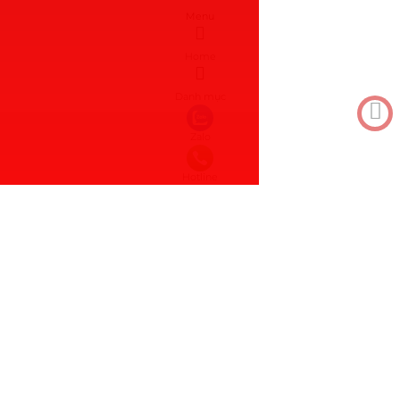
Menu
Home
Danh mục
Zalo
Hotline
0917910169