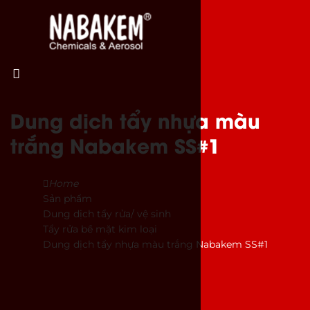
Dung dịch tẩy nhựa màu
trắng Nabakem SS#1
Home
Sản phẩm
Dung dịch tẩy rửa/ vệ sinh
Tẩy rửa bề mặt kim loại
Dung dịch tẩy nhựa màu trắng Nabakem SS#1